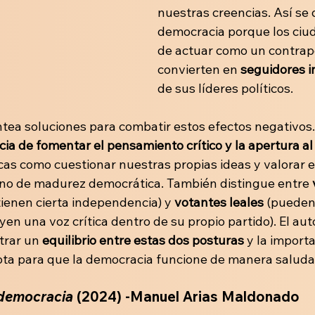
nuestras creencias. Así se d
democracia porque los ciu
de actuar como un contrapes
convierten en 
seguidores i
de sus líderes políticos.
ntea soluciones para combatir estos efectos negativos. 
ia de fomentar el pensamiento crítico y la apertura al
as como cuestionar nuestras propias ideas y valorar e
no de madurez democrática. También distingue entre 
ienen cierta independencia) y
 votantes leales
 (pueden
uyen una
voz crítica dentro de su propio partido). El aut
rar un 
equilibrio entre estas dos posturas 
y la importa
ota para que la democracia funcione de manera saluda
 democracia
 (2024) -Manuel Arias Maldonado