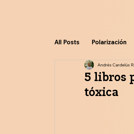
All Posts
Polarización
Ideologías
Andrés Cardelús R
Particip
5 libros 
tóxica