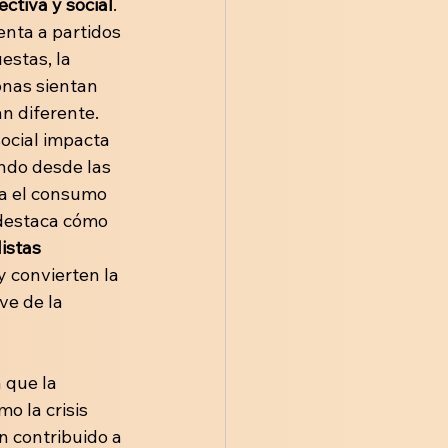
ectiva y social
. 
enta a partidos 
estas, la 
onas sientan 
n diferente. 
social impacta 
ando desde las 
a el consumo 
destaca cómo 
distas
y convierten la 
ve de la 
 que la 
o la crisis 
 contribuido a 