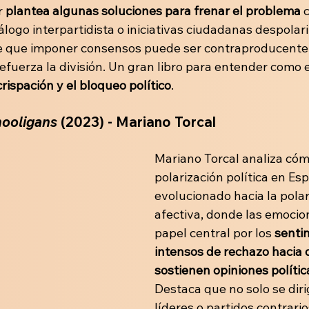
 
plantea algunas soluciones para frenar el problema 
iálogo interpartidista o iniciativas ciudadanas despolar
e que imponer consensos puede ser contraproducente
refuerza la división. Un gran libro para entender como
crispación y el bloqueo político
.
hooligans
 (2023) - Mariano Torcal 
Mariano Torcal analiza cóm
polarización política en Es
evolucionado hacia la polar
afectiva, donde las emocio
papel central por los 
senti
intensos de rechazo hacia 
sostienen opiniones polític
Destaca que no solo se diri
líderes o partidos contrarios