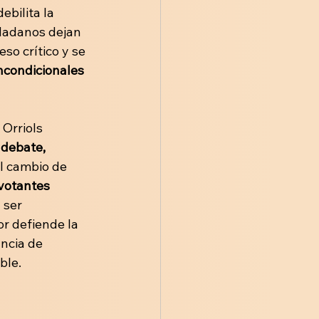
ebilita la 
dadanos dejan 
o crítico y se 
ncondicionales 
Orriols 
 debate, 
l cambio de 
votantes 
 ser 
or defiende la 
ncia de 
ble.