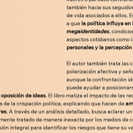
también hacia sus seguidore
de vida asociados a ellos. E
a que
 la
política influya en
megaidentidades
,
condicio
aspectos cotidianos como l
personales y la percepción 
El autor también trata las 
polarización afectiva y seña
aunque la confrontación id
puede ayudar a posicionars
 oposición de ideas
. El libro matiza el impacto de las re
 de la crispación política, explicando que hacen de 
am
res
. A través de un análisis detallado, busca aclarar 
mente tratado de manera inexacta por los medios de c
sión integral para identificar los riesgos que tiene su v