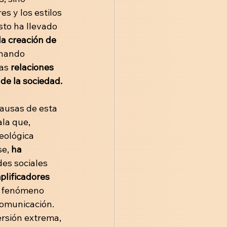
s y los estilos 
sto ha llevado 
 la creación de
nando 
as 
relaciones 
de la sociedad.
causas de esta 
la que, 
eológica 
e, 
ha 
des sociales 
plificadores 
un fenómeno 
omunicación. 
ersión extrema, 