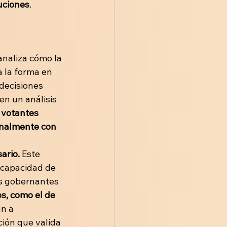
tuciones
.
analiza cómo la 
 la forma en 
decisiones 
en un análisis 
 votantes 
onalmente con 
rio. 
Este 
 capacidad de 
s gobernantes 
s, como el de 
an a 
ción que valida 