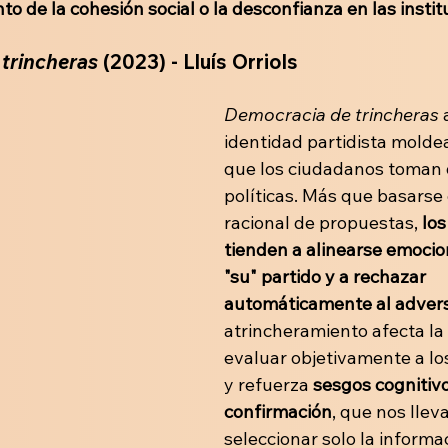
to de la cohesión social o la desconfianza en las insti
trincheras 
(2023) - Lluís Orriols
Democracia de trincheras
 
identidad partidista moldea
que los ciudadanos toman 
políticas. Más que basarse 
racional de propuestas, 
los
tienden a alinearse emoci
"su" partido y a rechazar 
automáticamente al adversa
atrincheramiento afecta la
evaluar objetivamente a lo
y refuerza
 sesgos cognitivo
confirmación
, que nos llev
seleccionar solo la informa