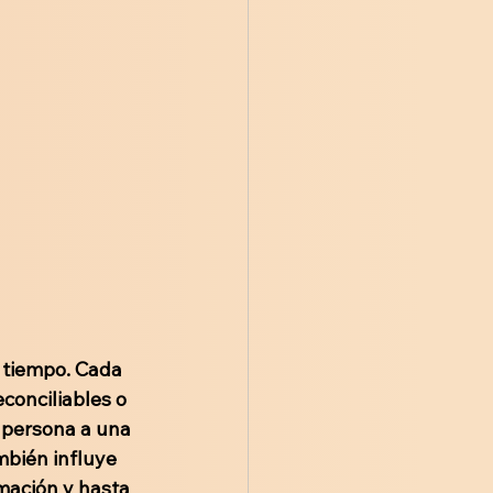
 tiempo. Cada 
onciliables o 
 persona a una 
mbién influye 
mación y hasta 