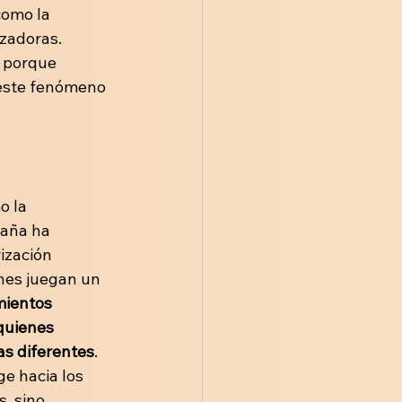
como la 
izadoras. 
 porque 
 este fenómeno 
o la 
paña ha 
ización 
nes juegan un 
mientos 
quienes 
as diferentes
. 
ge hacia los 
, sino 