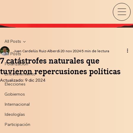
All Posts
Juan Cardelús Ruiz-Alberdi
20 nov 2024
5 min de lectura
All Posts
7 catástrofes naturales que
Polarización
tuvieron repercusiones políticas
Entretenimiento
Actualizado:
9 dic 2024
Elecciones
Gobiernos
Internacional
Ideologías
Participación