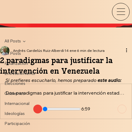
All Posts
Andrés Cardelús Ruiz-Alberdi
14 ene
6 min de lectura
All Posts
2 paradigmas para justificar la
Polarización
intervención en Venezuela
Entretenimiento
Si prefieres escucharlo, hemos preparado
 este audio:
Elecciones
Dos paradigmas para justificar la intervención estadounidense en Venezuela
Gobiernos
Internacional
6:59
Ideologías
Participación