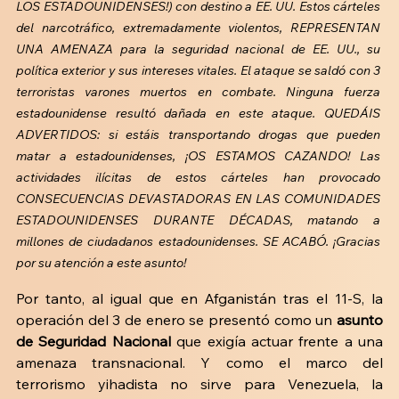
LOS ESTADOUNIDENSES!) con destino a EE. UU. Estos cárteles 
del narcotráfico, extremadamente violentos, REPRESENTAN 
UNA AMENAZA para la seguridad nacional de EE. UU., su 
política exterior y sus intereses vitales. El ataque se saldó con 3 
terroristas varones muertos en combate. Ninguna fuerza 
estadounidense resultó dañada en este ataque. QUEDÁIS 
ADVERTIDOS: si estáis transportando drogas que pueden 
matar a estadounidenses, ¡OS ESTAMOS CAZANDO! Las 
actividades ilícitas de estos cárteles han provocado 
CONSECUENCIAS DEVASTADORAS EN LAS COMUNIDADES 
ESTADOUNIDENSES DURANTE DÉCADAS, matando a 
millones de ciudadanos estadounidenses. SE ACABÓ. ¡Gracias 
por su atención a este asunto!
Por tanto, al igual que en Afganistán tras el 11-S, la 
operación del 3 de enero se presentó como un 
asunto 
de Seguridad Nacional
 que exigía actuar frente a una 
amenaza transnacional. Y como el marco del 
terrorismo yihadista no sirve para Venezuela, la 