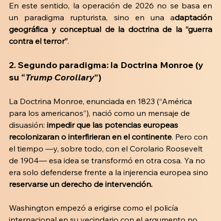
En este sentido, la operación de 2026 no se basa en 
un paradigma rupturista, sino en una a
daptación 
geográfica y conceptual de la doctrina de la “guerra 
contra el terror”
.
2.
Segundo paradigma: la Doctrina Monroe (y 
su “
Trump Corollary
”)
La Doctrina Monroe, enunciada en 1823 (“América 
para los americanos”), nació como un mensaje de 
disuasión: 
impedir que las potencias europeas 
recolonizaran o interfirieran en el continente
. Pero con 
el tiempo —y, sobre todo, con el Corolario Roosevelt 
de 1904— esa idea se transformó en otra cosa. Ya no 
era solo defenderse frente a la injerencia europea sino 
reservarse un derecho de intervención. 
Washington empezó a erigirse como el policía 
internacional en su vecindario con el argumento no 