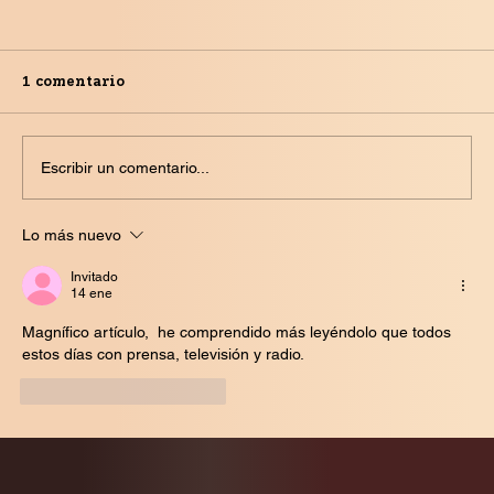
1 comentario
Escribir un comentario...
Consecuencias políticas del apagón
Lo más nuevo
Invitado
14 ene
Magnífico artículo,  he comprendido más leyéndolo que todos 
estos días con prensa, televisión y radio. 
Me gusta
Reaccionar