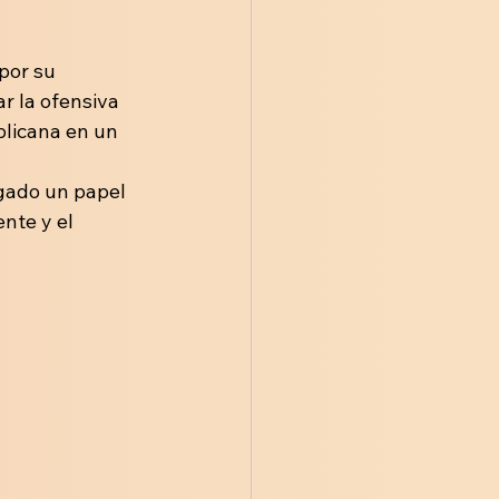
por su 
r la ofensiva 
blicana en un 
ugado un papel 
nte y el 