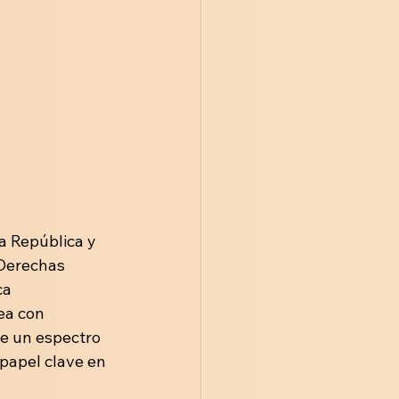
a República y 
Derechas 
ca 
ea con 
e un espectro 
papel clave en 