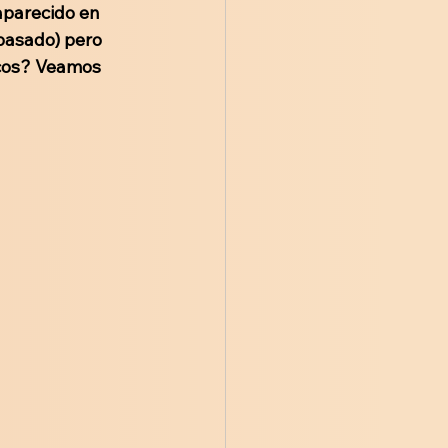
aparecido en 
pasado) pero 
icos? Veamos 