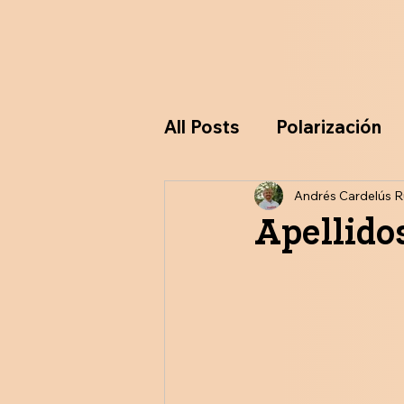
All Posts
Polarización
Ideologías
Andrés Cardelús R
Particip
Apellido