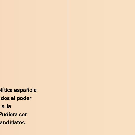
ítica española 
ados al poder 
si la 
Pudiera ser 
candidatos.