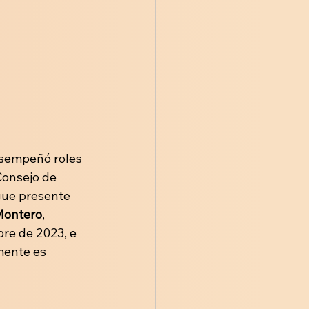
desempeñó roles 
onsejo de 
gue presente 
Montero
, 
re de 2023, e 
mente es 