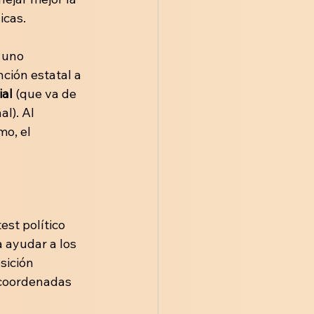
icas.
 uno 
nción estatal a 
ial
 (que va de 
al). Al 
o, el 
test político 
 ayudar a los 
sición 
 coordenadas 