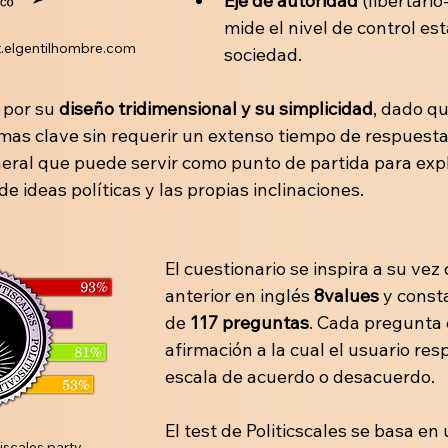
Eje de autoridad
 (libertario
mide el nivel de control est
st.elgentilhombre.com
sociedad.
 por su 
diseño tridimensional y su simplicidad
, dado q
emas clave sin requerir un extenso tiempo de respuesta
neral que puede servir como punto de partida para expl
de ideas políticas y las propias inclinaciones.
El cuestionario se inspira a su vez 
anterior en inglés 
8values
 y const
de 
117 preguntas
. Cada pregunta 
afirmación a la cual el usuario re
escala de acuerdo o desacuerdo. 
El test de Politicscales se basa en 
tiscales.party