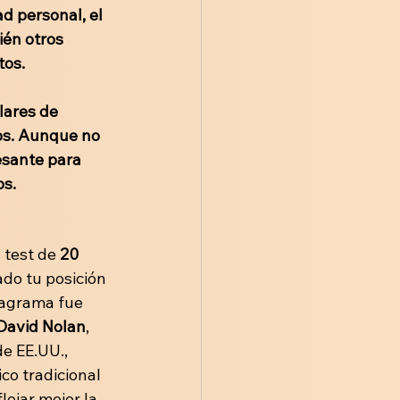
d personal, el 
ién otros 
tos.
ares de 
los. Aunque no 
sante para 
os.
 test de 
20 
do tu posición 
iagrama fue 
David Nolan
, 
e EE.UU., 
co tradicional 
ejar mejor la 