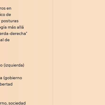
ros en 
ico de 
 posturas 
ogía más allá 
ierda-derecha" 
al de 
o (izquierda) 
a (gobierno 
ibertad 
rno, sociedad 