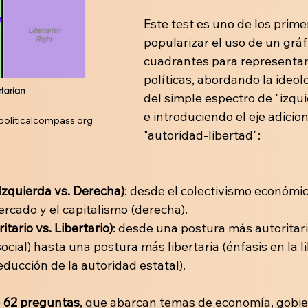
Este test es uno de los prime
popularizar el uso de un gráf
cuadrantes para representar
políticas, abordando la ideol
del simple espectro de "izqu
e introduciendo el eje adicion
.politicalcompass.org
"autoridad-libertad":
Izquierda vs. Derecha)
: desde el colectivismo económic
ercado y el capitalismo (derecha).
itario vs. Libertario)
: desde una postura más autoritari
social) hasta una postura más libertaria (énfasis en la l
reducción de la autoridad estatal).
 
62 preguntas
, que abarcan temas de economía, gobie