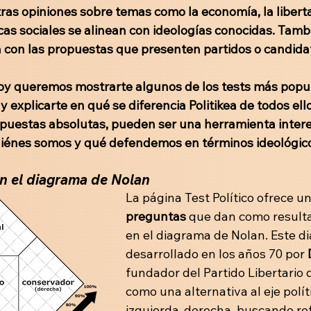
as opiniones sobre temas como la economía, la liberta
icas sociales se alinean con ideologías conocidas. Tamb
 con las propuestas que presenten partidos o candida
oy queremos mostrarte algunos de los tests más popul
y explicarte en qué se diferencia Politikea de todos el
puestas absolutas, pueden ser una herramienta intere
uiénes somos y qué defendemos en términos ideológic
on el diagrama de Nolan
La página Test Político ofrece un
preguntas
 que dan como resulta
en el diagrama de Nolan. Este d
desarrollado en los años 70 por 
fundador del Partido Libertario d
como una alternativa al eje políti
izquierda-derecha, buscando refl