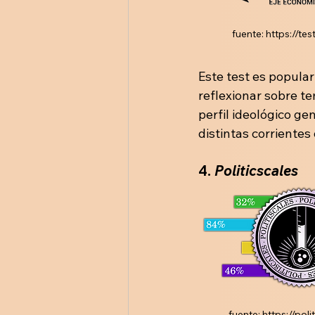
fuente: https://te
Este test es popular
reflexionar sobre t
perfil ideológico ge
distintas corrientes 
4. 
Politicscales
fuente: https://poli