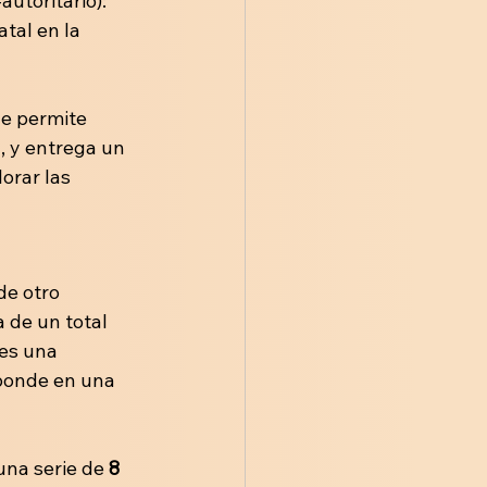
-autoritario): 
atal en la 
ue permite 
, y entrega un 
orar las 
de otro 
a de un total 
es una 
sponde en una 
una serie de 
8 