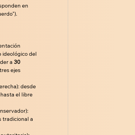
esponden en 
erdo"). 
entación 
 ideológico del 
der a 
30 
res ejes 
erecha): desde 
asta el libre 
nservador): 
tradicional a 