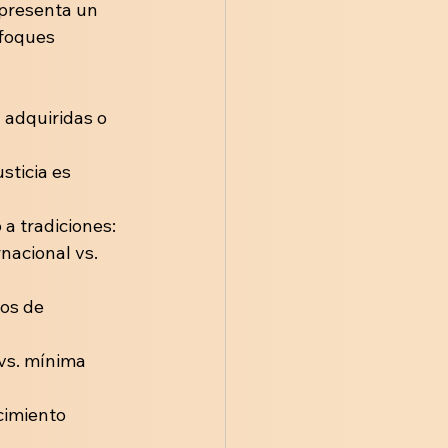
presenta un 
foques 
n adquiridas o 
usticia es 
 a tradiciones: 
nacional vs. 
os de 
 vs. mínima 
cimiento 