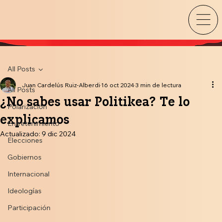
All Posts
Juan Cardelús Ruiz-Alberdi
16 oct 2024
3 min de lectura
All Posts
¿No sabes usar Politikea? Te lo
Polarización
explicamos
Entretenimiento
Actualizado:
9 dic 2024
Elecciones
Gobiernos
Internacional
Ideologías
Participación